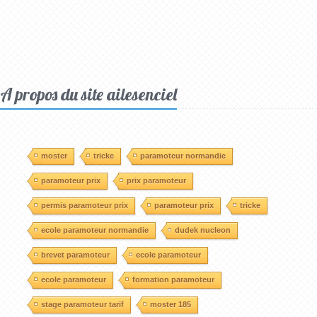
A propos du site ailesenciel
moster
tricke
paramoteur normandie
paramoteur prix
prix paramoteur
permis paramoteur prix
paramoteur prix
tricke
ecole paramoteur normandie
dudek nucleon
brevet paramoteur
ecole paramoteur
ecole paramoteur
formation paramoteur
stage paramoteur tarif
moster 185